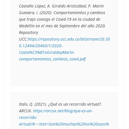
Castaño López, A. Giraldo Aristizábal, P. Marín 
Guevara, I. (2020). 
Comportamientos y cambios 
que trajo consigo el Covid-19 en la ciudad de 
Medellín en el mes de Septiembre del año 2020. 
Repository 
UCC.
https://repository.ucc.edu.co/bitstream/20.50
0.12494/20460/1/2020-
Casta%C3%B1oGiraldoyMarin-
comportamientos_cambios_covid.pdf
Italo, Q. (2021). ¿
Qué es un recorrido virtual?
. 
ARCUX. 
https://arcux.net/blog/que-es-un-
recorrido-
virtual/#:~:text=Son%20muchas%20los%20usos%