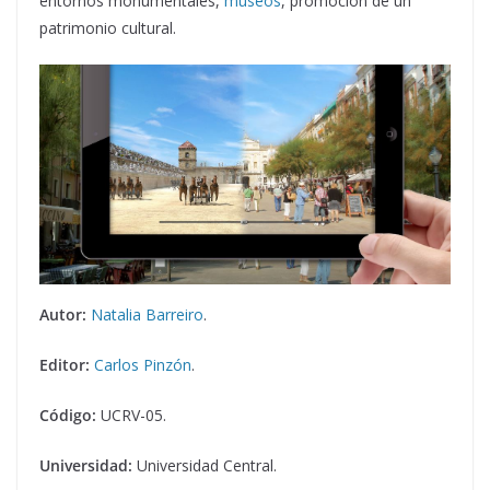
entornos monumentales,
museos
, promoción de un
patrimonio cultural.
Autor:
Natalia Barreiro
.
Editor:
Carlos Pinzón
.
Código:
UCRV-05.
Universidad:
Universidad Central.