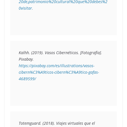
20de,patrimonio%20cultural%20que%20debes%2
0visitar.
Kalhh. (2019). 
Vasos Cibernéticos
. [Fotografía]. 
Pixabay. 
https://pixabay.com/es/illustrations/vasos-
cibern%C3%A9ticos-cibern%C3%A9tico-gafas-
4689599/
Totemguard. (2018). 
Viajes virtuales que el 