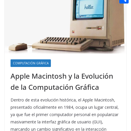
t
n
a
g
e
e
C
e
i
e
d
r
o
r
l
r
d
m
e
i
p
s
t
a
t
r
t
COMPUTACIÓN GRÁFICA
i
Apple Macintosh y la Evolución
r
de la Computación Gráfica
Dentro de esta evolución histórica, el Apple Macintosh,
presentado oficialmente en 1984, ocupa un lugar central,
ya que fue el primer computador personal en popularizar
masivamente la interfaz gráfica de usuario (GUI),
marcando un cambio significativo en la interacción