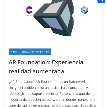
t
n
a
g
e
e
C
e
i
e
d
r
o
r
l
r
d
m
e
i
p
s
t
a
t
r
t
NIIXER
REALIDAD AUMENTADA
i
AR Foundation: Experiencia
r
realidad aumentada
¿AR Foundation? AR Foundation es un framework de
Unity, entendido como una estructura conceptual y
tecnológica de soporte definido. Pertenece a uno de los
motores de creación de software en donde maneja una
serie de rutinas de programación, el cual permite realizar