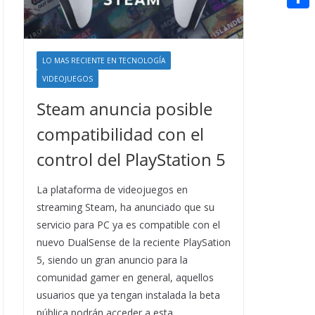
t
n
a
g
e
e
C
e
i
e
d
r
o
r
l
r
d
LO MAS RECIENTE EN TECNOLOGÍA
m
e
VIDEOJUEGOS
i
p
s
t
Steam anuncia posible
a
t
compatibilidad con el
r
t
control del PlayStation 5
i
La plataforma de videojuegos en
r
streaming Steam, ha anunciado que su
servicio para PC ya es compatible con el
nuevo DualSense de la reciente PlaySation
5, siendo un gran anuncio para la
comunidad gamer en general, aquellos
usuarios que ya tengan instalada la beta
pública podrán acceder a esta