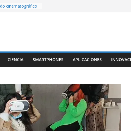
ige la cámara:
ido cinematográfico
w
ara la generación de
rse AI
nture, un juego de
 hecho desde cero
os con Inteligencia
o CapCut IA
CIENCIA
SMARTPHONES
APLICACIONES
INNOVAC
ada con Unity y
struimos una app
al escanear una