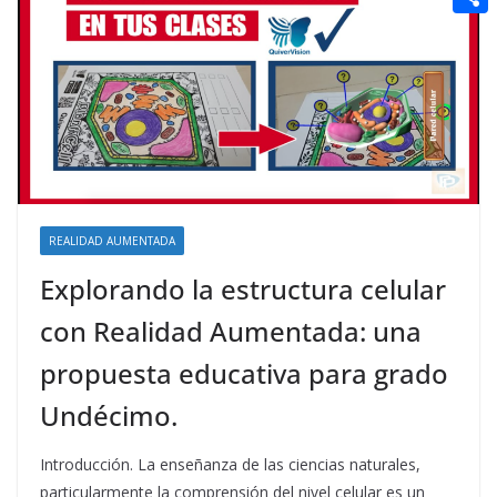
t
n
a
g
e
e
C
e
i
e
d
r
o
r
l
r
d
m
e
i
p
s
t
a
t
r
t
REALIDAD AUMENTADA
i
Explorando la estructura celular
r
con Realidad Aumentada: una
propuesta educativa para grado
Undécimo.
Introducción. La enseñanza de las ciencias naturales,
particularmente la comprensión del nivel celular es un