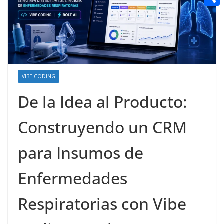
t
n
a
g
e
e
C
e
i
e
d
r
o
r
l
r
d
m
e
i
p
s
t
a
VIBE CODING
t
r
De la Idea al Producto:
t
Construyendo un CRM
i
r
para Insumos de
Enfermedades
Respiratorias con Vibe