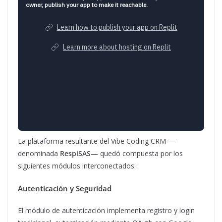
La plataforma resultante del Vibe Coding CRM —
denominada
RespiSAS
— quedó compuesta por los
siguientes módulos interconectados:
Autenticación y Seguridad
El módulo de autenticación implementa registro y login