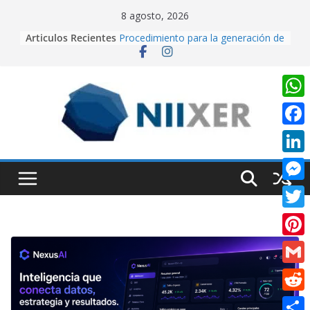
Skip
8 agosto, 2026
to
Articulos Recientes
Cuando la IA dirige la cámara:
content
creando contenido cinematográfico
con Google Flow
Procedimiento para la generación de
video con PixVerse AI
University Adventure, un juego de
W
plataformas 2D hecho desde cero
h
en Unity.
F
Creación de videos con Inteligencia
a
a
Artificial usando CapCut IA
L
t
Realidad Aumentada con Unity y
c
i
EasyAR: Así construimos una app
M
s
e
que cobra vida al escanear una
n
e
imagen
A
T
b
k
s
p
w
o
P
e
s
p
i
o
i
d
G
e
t
k
n
I
m
n
R
t