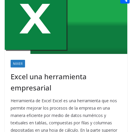
t
n
a
g
e
e
C
e
i
e
d
r
o
r
l
r
d
m
e
i
p
s
t
a
t
r
t
NIIXER
i
Excel una herramienta
r
empresarial
Herramienta de Excel Excel es una herramienta que nos
permite mejorar los procesos de la empresa en una
manera eficiente por medio de datos numéricos y
textuales en tablas, compuestas por filas y columnas
depositadas en una hoja de cálculo. En la parte superior