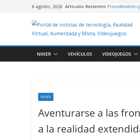
Skip
Articulos Recientes
Procedimiento p
6 agosto, 2026
to
video con PixVe
University Adve
content
plataformas 2D
en Unity.
Creación de vide
Artificial usand
Realidad Aument
NIIXER
VEHÍCULOS
VIDEOJUEGOS
EasyAR: Así con
que cobra vida 
imagen
Cuando la IA dir
creando conten
con Google Flo
NIIXER
Aventurarse a las fron
a la realidad extendid