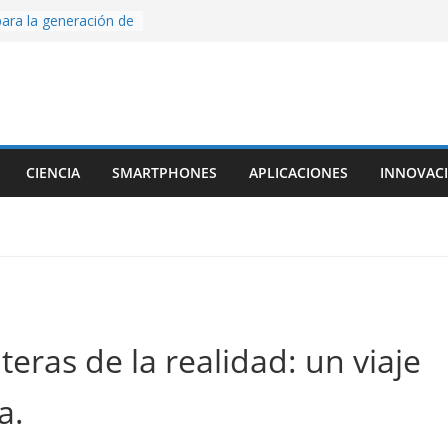
ara la generación de
rse AI
nture, un juego de
 hecho desde cero
os con Inteligencia
o CapCut IA
ada con Unity y
CIENCIA
SMARTPHONES
APLICACIONES
INNOVAC
struimos una app
al escanear una
ige la cámara:
ido cinematográfico
w
teras de la realidad: un viaje
a.