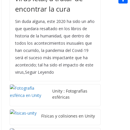
t
n
a
g
e
encontrar la cura
e
C
e
i
e
d
r
o
r
Sin duda alguna, este 2020 ha sido un año
l
r
d
m
que quedara resaltado en los libros de
e
i
p
historia de la humanidad, que dentro de
s
t
todos los acontecimientos inusuales que
a
t
han ocurrido, la pandemia del Covid-19
r
será el suceso más impactante que ha
t
acontecido; tal ha sido el impacto de este
virus,Seguir Leyendo
i
r
Unity : Fotografías
esféricas
Físicas y colisiones en Unity