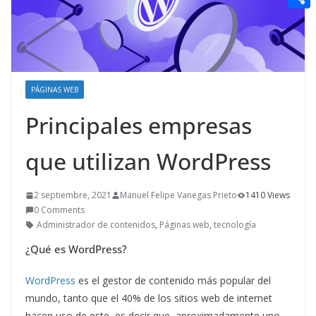
t
n
a
g
e
e
C
e
i
e
d
r
o
r
l
r
d
m
e
i
p
PÁGINAS WEB
s
t
a
t
Principales empresas
r
que utilizan WordPress
t
i
2 septiembre, 2021
Manuel Felipe Vanegas Prieto
1410 Views
r
0 Comments
Administrador de contenidos
,
Páginas web
,
tecnología
¿Qué es WordPress?
WordPress
es el gestor de contenido más popular del
mundo, tanto que el 40% de los sitios web de internet
hacen uso de este, es decir que, aproximadamente uno