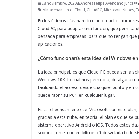
28 noviembre, 2020
Andres Felipe Avendaño Junca
Almacenamiento
,
Cloud
,
CloudPC
,
Microsoft
,
Nubes
,
T
En los últimos días han circulado muchos rumores,
CloudPC, para adaptar una función, que permita ut
pensada para empresas, para que no tengan que pr
aplicaciones.
¿Cómo funcionaría esta idea del Windows en 
La idea principal, es que Cloud PC pueda ser la so
Windows 10X, lo cual nos permitiría, de alguna ma
facilitando el acceso desde cualquier punto y en cu
puede “abrir su PC”, en cualquier lugar.
Es tal el pensamiento de Microsoft con este plan, 
gracias a esta nube, en teoría, el plan es que se p
sistema operativo Android o iOS. Todos estos da
soporte, en el que en Microsoft desvelaría todo s