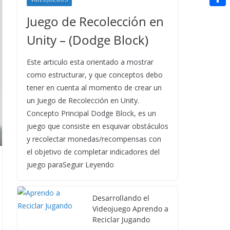
t
n
a
g
e
e
C
Juego de Recolección en
e
i
e
d
r
o
r
Unity – (Dodge Block)
l
r
d
m
e
i
Este articulo esta orientado a mostrar
p
s
como estructurar, y que conceptos debo
t
a
t
tener en cuenta al momento de crear un
r
un Juego de Recolección en Unity.
t
Concepto Principal Dodge Block, es un
juego que consiste en esquivar obstáculos
i
y recolectar monedas/recompensas con
r
el objetivo de completar indicadores del
juego paraSeguir Leyendo
Desarrollando el
Videojuego Aprendo a
Reciclar Jugando