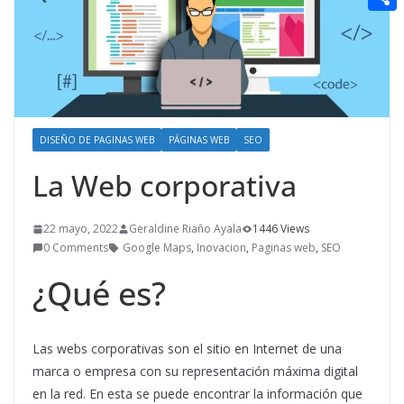
t
n
a
g
e
e
C
e
i
e
d
r
o
r
l
r
d
m
e
i
p
s
t
a
DISEÑO DE PAGINAS WEB
PÁGINAS WEB
SEO
t
r
La Web corporativa
t
i
22 mayo, 2022
Geraldine Riaño Ayala
1446 Views
0 Comments
Google Maps
,
Inovacion
,
Paginas web
,
SEO
r
¿Qué es?
Las webs corporativas son el sitio en Internet de una
marca o empresa con su representación máxima digital
en la red. En esta se puede encontrar la información que