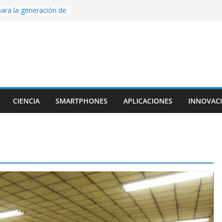
ara la generación de
rse AI
nture, un juego de
 hecho desde cero
os con Inteligencia
o CapCut IA
ada con Unity y
struimos una app
al escanear una
CIENCIA
SMARTPHONES
APLICACIONES
INNOVAC
ige la cámara:
ido cinematográfico
w