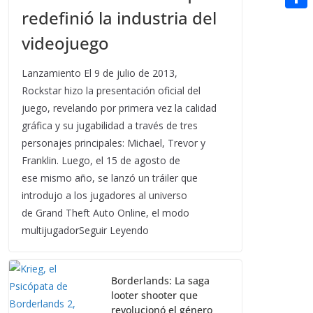
t
n
a
redefinió la industria del
g
e
e
C
e
i
e
d
videojuego
r
o
r
l
r
d
m
e
Lanzamiento El 9 de julio de 2013,
i
p
Rockstar hizo la presentación oficial del
s
t
juego, revelando por primera vez la calidad
a
t
gráfica y su jugabilidad a través de tres
r
personajes principales: Michael, Trevor y
t
Franklin. Luego, el 15 de agosto de
i
ese mismo año, se lanzó un tráiler que
introdujo a los jugadores al universo
r
de Grand Theft Auto Online, el modo
multijugadorSeguir Leyendo
Borderlands: La saga
looter shooter que
revolucionó el género