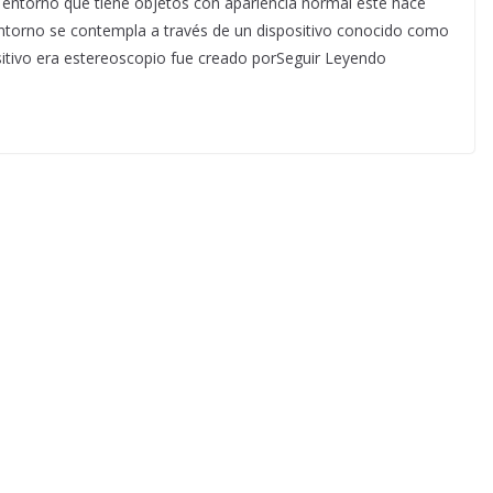
 un entorno que tiene objetos con apariencia normal este hace
 entorno se contempla a través de un dispositivo conocido como
ositivo era estereoscopio fue creado porSeguir Leyendo