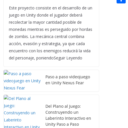
t
n
a
g
e
e
C
Este proyecto consiste en el desarrollo de un
e
i
e
d
juego en Unity donde el jugador deberá
r
o
r
l
recolectar la mayor cantidad posible de
r
d
m
e
monedas mientras es perseguido por hordas
i
p
de zombis. La mecánica central combina
s
t
acción, evasión y estrategia, ya que cada
a
t
encuentro con los enemigos reducirá la vida
r
del personaje, poniendoSeguir Leyendo
t
i
Paso a paso videojuego
r
en Unity Nexus Fear
Del Plano al Juego:
Construyendo un
Laberinto Interactivo en
Unity Paso a Paso