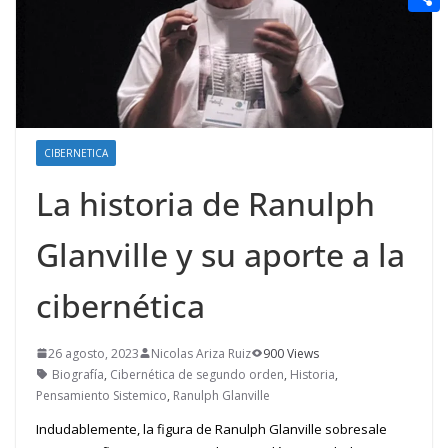
t
n
a
g
e
e
C
e
i
e
d
r
o
r
l
r
d
m
e
i
p
s
t
a
CIBERNETICA
t
r
La historia de Ranulph
t
Glanville y su aporte a la
i
r
cibernética
26 agosto, 2023
Nicolas Ariza Ruiz
900 Views
Biografía
,
Cibernética de segundo orden
,
Historia
,
Pensamiento Sistemico
,
Ranulph Glanville
Indudablemente, la figura de Ranulph Glanville sobresale