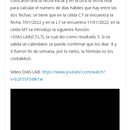
colocaron una la fecha inicial y en la otra la fecha final
para calcular el número de días hábiles que hay entre las
dos fechas. se tiene que en la celda C7 se encuentra la
fecha 7/01/2022 y en la L7 se encuentra 11/01/2022; en la
celda M7 se introdujo la siguiente función:
=DIAS.LAB(C7;L7), la cual dio como resultado 3. Si se
valida un calendario se puede confirmar que los días 8 y
9 fueron fin de semana, por lo tanto, la fórmula no los
contabilizó.
Video DIAS.LAB:
https://www.youtube.com/watch?
v=b2P55F5MkTw