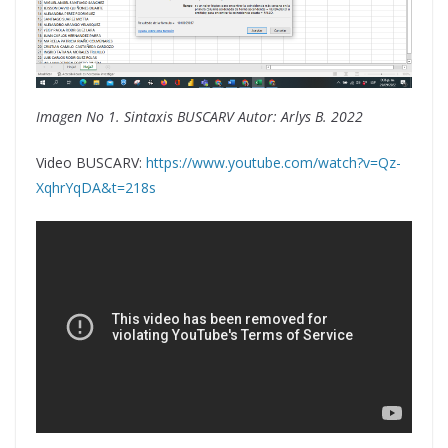
Imagen No 1. Sintaxis BUSCARV Autor: Arlys B. 2022
Video BUSCARV:
https://www.youtube.com/watch?v=Qz-
XqhrYqDA&t=218s