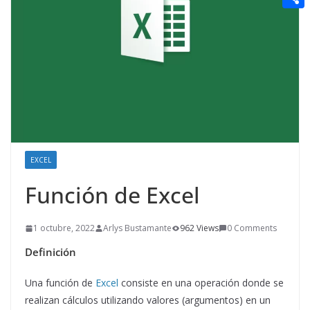
t
n
a
g
e
e
C
e
i
e
d
r
o
r
l
r
d
m
e
i
p
s
t
a
t
r
t
EXCEL
i
Función de Excel
r
1 octubre, 2022
Arlys Bustamante
962 Views
0 Comments
Definición
Una función de
Excel
consiste en una operación donde se
realizan cálculos utilizando valores (argumentos) en un