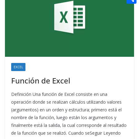
t
n
a
g
e
e
C
e
i
e
d
r
o
r
l
r
d
m
e
i
p
s
t
a
t
r
t
EXCEL
i
Función de Excel
r
Definición Una función de Excel consiste en una
operación donde se realizan cálculos utilizando valores
(argumentos) en un orden y estructura; primero está el
nombre de la función, luego están los argumentos y
finalmente está la salida, la cual corresponde al resultado
de la función que se realizó. Cuando seSeguir Leyendo