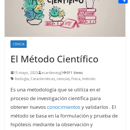
t
n
a
g
e
e
C
e
i
e
d
r
o
r
l
r
d
m
e
i
p
s
t
CIENCIA
a
t
r
El Método Científico
t
i
15 mayo, 2023
ecardenasg3
911 Views
biologia
,
Caracteristicas
,
ciencias
,
Fisica
,
metodo
r
Es una metodología que se utiliza en el
proceso de investigación científica para
obtener nuevos
conocimientos
y validarlos . El
método se basa en la formulación y prueba de
hipótesis mediante la observación y