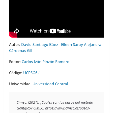
Autor:
David Santiago Báez
–
Eileen Saray Alejandra
Cárdenas Gil
Editor:
Carlos Iván Pinzón Romero
Código:
UCPSG6-1
Universidad:
Universidad Central
Cimec. (2021). ¿Cuáles son los pasos del método 
científico? CIMEC. https://www.cimec.es/pasos-