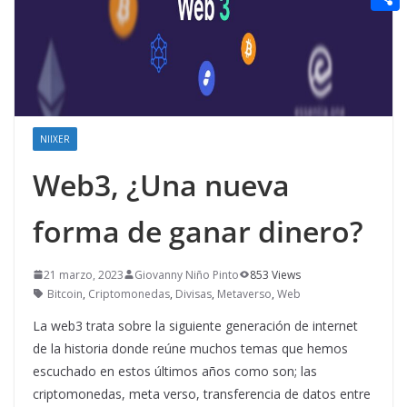
t
n
a
g
e
e
C
e
i
e
d
r
o
r
l
r
d
m
e
i
p
s
t
a
NIIXER
t
r
Web3, ¿Una nueva
t
forma de ganar dinero?
i
r
21 marzo, 2023
Giovanny Niño Pinto
853 Views
Bitcoin
,
Criptomonedas
,
Divisas
,
Metaverso
,
Web
La web3 trata sobre la siguiente generación de internet
de la historia donde reúne muchos temas que hemos
escuchado en estos últimos años como son; las
criptomonedas, meta verso, transferencia de datos entre