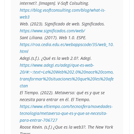
internet?. [Imagen]. V-Soft Colsulting. 
https://blog.vsoftconsulting.com/blog/what-is-
web3 
Web. (2023). 
Significado de web
. Significados. 
https://www.significados.com/web/ 
Sant Liliana. (2017). 
Web 1.0
. ESPE. 
https://roa.cedia.edu.ec/webappscode/35/web_10.
html 
Adegi.(s.f.). 
¿Qué es la web 2.0?
. Adegi. 
https://www.adegi.es/adegi/que-es-web-
20/#:~:text=La%20Web%202.0%20nace%20como,
transformar%20situaciones%20que%20les%20afe
ctan
El Tiempo. (2022). 
Metaverso: qué es y que se 
necesita para entrar en él
. El Tiempo. 
https://www.eltiempo.com/tecnosfera/novedades-
tecnologia/metaverso-que-es-y-que-se-necesita-
para-entrar-706727  
Roose Kevin. (s.f.) 
¿Que es la web3?
. The New York 
Times. 