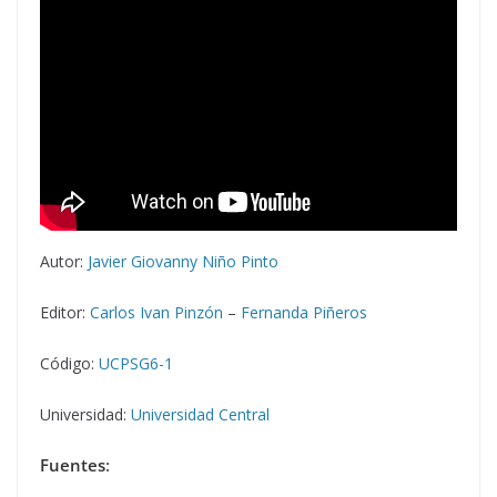
Autor:
Javier Giovanny Niño Pinto
Editor:
Carlos Ivan Pinzón
–
Fernanda Piñeros
Código:
UCPSG6-1
Universidad:
Universidad Central
Fuentes
: