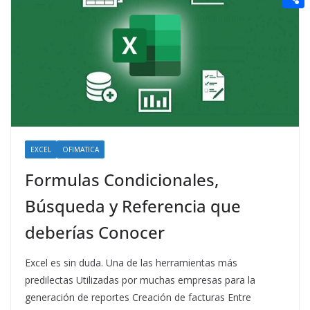
t
n
a
g
e
e
C
e
i
e
d
r
o
r
l
r
d
m
e
i
p
s
t
a
t
r
t
EXCEL
OFIMATICA
i
Formulas Condicionales,
r
Búsqueda y Referencia que
deberías Conocer
Excel es sin duda. Una de las herramientas más
predilectas Utilizadas por muchas empresas para la
generación de reportes Creación de facturas Entre