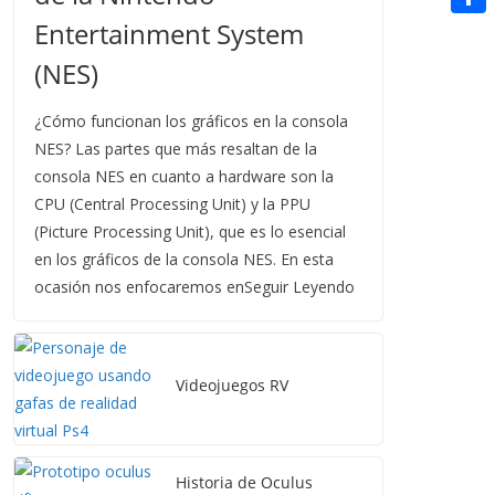
t
n
a
g
e
Entertainment System
e
C
e
i
e
d
r
o
(NES)
r
l
r
d
m
e
¿Cómo funcionan los gráficos en la consola
i
p
s
NES? Las partes que más resaltan de la
t
a
consola NES en cuanto a hardware son la
t
CPU (Central Processing Unit) y la PPU
r
(Picture Processing Unit), que es lo esencial
t
en los gráficos de la consola NES. En esta
i
ocasión nos enfocaremos enSeguir Leyendo
r
Videojuegos RV
Historia de Oculus