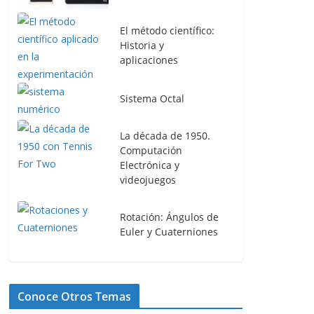
El método científico:
Pseint, aprende a programar de
Historia y
forma didáctica
aplicaciones
31 marzo, 2024
Sistema Octal
La década de 1950.
Computación
Electrónica y
videojuegos
Rotación: Ángulos de
Euler y Cuaterniones
Conoce Otros Temas