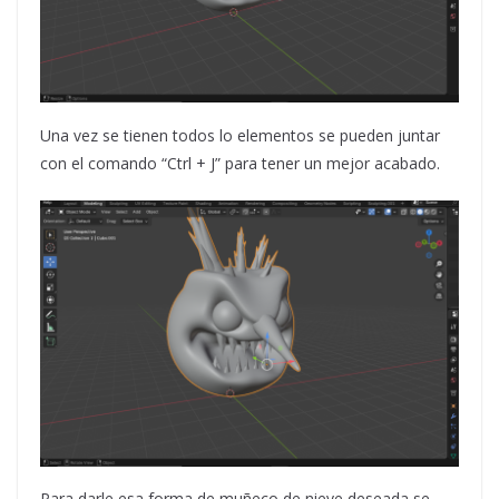
Una vez se tienen todos lo elementos se pueden juntar
con el comando “Ctrl + J” para tener un mejor acabado.
Para darle esa forma de muñeco de nieve deseada se