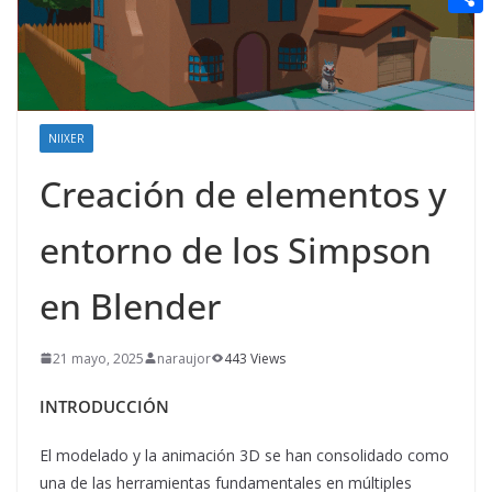
t
n
a
g
e
e
C
e
i
e
d
r
o
r
l
r
d
m
e
i
p
NIIXER
s
t
a
t
Creación de elementos y
r
entorno de los Simpson
t
i
en Blender
r
21 mayo, 2025
naraujor
443 Views
INTRODUCCIÓN
El modelado y la animación 3D se han consolidado como
una de las herramientas fundamentales en múltiples