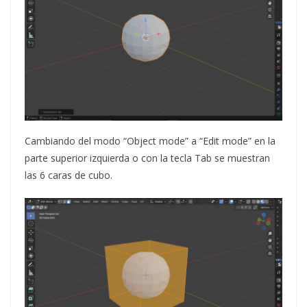
Cambiando del modo “Object mode” a “Edit mode” en la
parte superior izquierda o con la tecla Tab se muestran
las 6 caras de cubo.