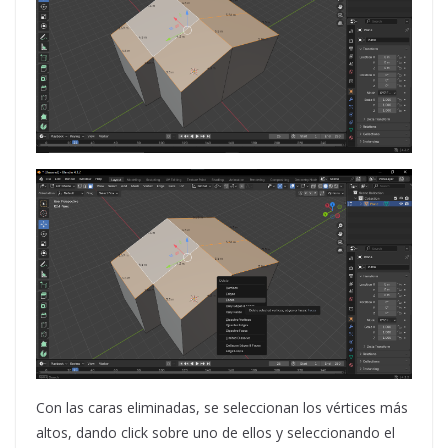
Con las caras eliminadas, se seleccionan los vértices más
altos, dando click sobre uno de ellos y seleccionando el