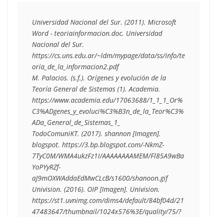
Universidad Nacional del Sur. (2011). Microsoft 
Word - teoriainformacion.doc. Universidad 
Nacional del Sur. 
https://cs.uns.edu.ar/~ldm/mypage/data/ss/info/te
oria_de_la_informacion2.pdf
M. Palacios. (s.f.). Orígenes y evolución de la 
Teoría General de Sistemas (1). Academia. 
https://www.academia.edu/17063688/1_1_1_Or%
C3%ADgenes_y_evoluci%C3%B3n_de_la_Teor%C3%
ADa_General_de_Sistemas_1_
TodoComuniKT. (2017). shannon [Imagen]. 
blogspot. https://3.bp.blogspot.com/-NkmZ-
7TyC0M/WMA4ukzFz1I/AAAAAAAAMEM/Fl85A9wBa
YoPYyRZf-
aJ9mOXWAddaEdMwCLcB/s1600/shanoon.gif
Univision. (2016). OIP [Imagen]. Univision. 
https://st1.uvnimg.com/dims4/default/84bf04d/21
47483647/thumbnail/1024x576%3E/quality/75/?