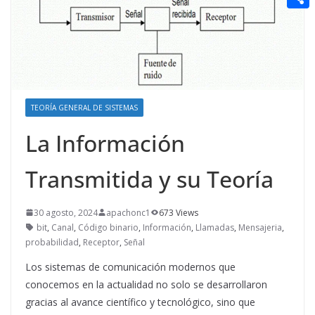
t
n
a
g
e
e
C
e
i
e
d
r
o
r
l
r
d
m
e
i
p
s
t
a
TEORÍA GENERAL DE SISTEMAS
t
r
La Información
t
Transmitida y su Teoría
i
r
30 agosto, 2024
apachonc1
673 Views
bit
,
Canal
,
Código binario
,
Información
,
Llamadas
,
Mensajeria
,
probabilidad
,
Receptor
,
Señal
Los sistemas de comunicación modernos que
conocemos en la actualidad no solo se desarrollaron
gracias al avance científico y tecnológico, sino que