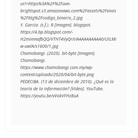
url=https%3A%2F%2Fuvn-
brightspot.s3.amazonaws.com%2Fassets%2Fvixes
%2Fbtg%2Fcodigo_binario_2.jpg
Y. Garcia. (s.f.). R [Imagen]. blogspot. 
https://4.bp.blogspot.com/-
H2mimnafbQQ/VTHT4VyQrII/AAAAAAAAAA0/UlLMi
w-uwlA/s1600/1.jpg
Chamobangi. (2020). bit-byte [Imagen]. 
Chamobangi. 
https://www.chamobangi.com.my/wp-
content/uploads/2020/04/bit-byte.png
PEDECIBA. (13 de diciembre de 2010). ¿Qué es la 
teoría de la información? [Video]. YouTube. 
https://youtu.be/vVokVFHz8uA