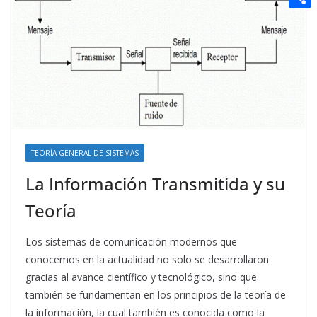
t
n
a
g
e
e
C
e
i
e
d
r
o
r
l
r
d
m
e
i
p
s
t
a
t
r
t
TEORÍA GENERAL DE SISTEMAS
i
La Información Transmitida y su
r
Teoría
Los sistemas de comunicación modernos que
conocemos en la actualidad no solo se desarrollaron
gracias al avance científico y tecnológico, sino que
también se fundamentan en los principios de la teoría de
la información, la cual también es conocida como la