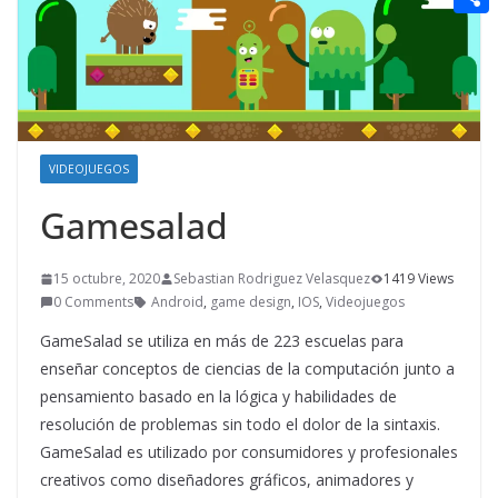
t
n
a
g
e
e
C
e
i
e
d
r
o
r
l
r
d
m
e
i
p
s
t
a
VIDEOJUEGOS
t
r
Gamesalad
t
i
15 octubre, 2020
Sebastian Rodriguez Velasquez
1419 Views
0 Comments
Android
,
game design
,
IOS
,
Videojuegos
r
GameSalad se utiliza en más de 223 escuelas para
enseñar conceptos de ciencias de la computación junto a
pensamiento basado en la lógica y habilidades de
resolución de problemas sin todo el dolor de la sintaxis.
GameSalad es utilizado por consumidores y profesionales
creativos como diseñadores gráficos, animadores y