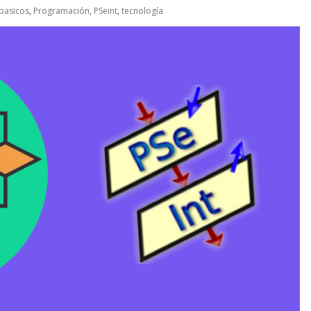
asicos
,
Programación
,
PSeint
,
tecnología