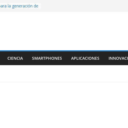
ara la generación de
rse AI
nture, un juego de
 hecho desde cero
os con Inteligencia
o CapCut IA
ada con Unity y
struimos una app
al escanear una
CIENCIA
SMARTPHONES
APLICACIONES
INNOVAC
ige la cámara:
ido cinematográfico
w