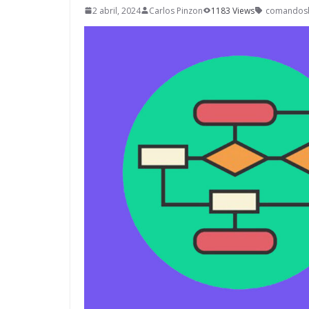
2 abril, 2024
Carlos Pinzon
1183 Views
comandosb