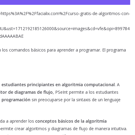
=https%3A%2F%2Ffacialix.com%2Fcurso-gratis-de-algoritmos-con-
IU&ust=1712192185126000&source=images&cd=vfe&opi=899784
AdAAAAABAE
ven los comandos básicos para aprender a programar. El programa
 a estudiantes principiantes en algoritmia computacional
. A
itor de diagramas de flujo
, PSeInt permite a los estudiantes
a programación
sin preocuparse por la sintaxis de un lenguaje
uda a aprender los
conceptos básicos de la algoritmia
ermite crear algoritmos y diagramas de flujo de manera intuitiva.