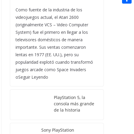
t
n
a
g
e
e
C
Como fuente de la industria de los
e
i
e
d
videojuegos actual, el Atari 2600
r
o
r
l
(originalmente VCS – Video Computer
r
d
m
e
System) fue el primero en llegar a los
i
p
s
televisores domésticos de manera
t
a
importante. Sus ventas comenzaron
t
lentas en 1977 (EE. UU.), pero su
r
popularidad explotó cuando transformó
t
juegos arcade como Space Invaders
i
oSeguir Leyendo
r
PlayStation 5, la
consola más grande
de la historia
Sony PlayStation