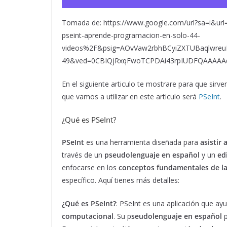
Tomada de: https://www.google.com/url?sa=i&url
pseint-aprende-programacion-en-solo-44-
videos%2F&psig=AOvVaw2rbhBCyiZXTUBaqlwreu
49&ved=0CBIQjRxqFwoTCPDAi43rpIUDFQAAAA
En el siguiente articulo te mostrare para que sir
que vamos a utilizar en este articulo será
PSeInt
.
¿Qué es PSeInt?
PSeInt
es una herramienta diseñada para
asistir
través de un
pseudolenguaje en español
y un
ed
enfocarse en los
conceptos fundamentales de l
específico. Aquí tienes más detalles:
¿Qué es PSeInt?
: PSeInt es una aplicación que ay
computacional
. Su p
seudolenguaje en español
p