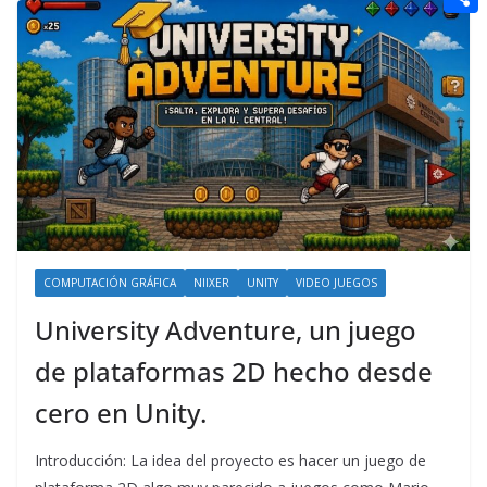
t
n
a
g
e
e
C
e
i
e
d
r
o
r
l
r
d
m
e
i
p
s
t
a
t
r
t
i
COMPUTACIÓN GRÁFICA
NIIXER
UNITY
VIDEO JUEGOS
r
University Adventure, un juego
de plataformas 2D hecho desde
cero en Unity.
Introducción: La idea del proyecto es hacer un juego de