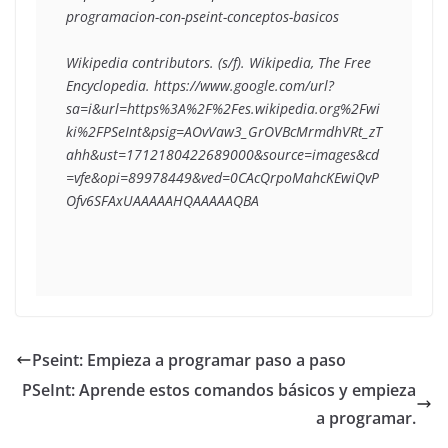
programacion-con-pseint-conceptos-basicos 

Wikipedia contributors. (s/f). Wikipedia, The Free 
Encyclopedia. https://www.google.com/url?
sa=i&url=https%3A%2F%2Fes.wikipedia.org%2Fwi
ki%2FPSeInt&psig=AOvVaw3_GrOVBcMrmdhVRt_zT
ahh&ust=1712180422689000&source=images&cd
=vfe&opi=89978449&ved=0CAcQrpoMahcKEwiQvP
Ofv6SFAxUAAAAAHQAAAAAQBA
Pseint: Empieza a programar paso a paso
PSeInt: Aprende estos comandos básicos y empieza
a programar.