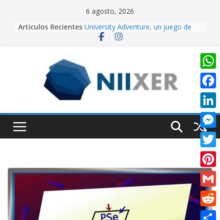
Skip
6 agosto, 2026
to
Procedimiento para la generación de
Articulos Recientes
content
video con PixVerse AI
University Adventure, un juego de
plataformas 2D hecho desde cero
en Unity.
Creación de videos con Inteligencia
W
Artificial usando CapCut IA
h
Realidad Aumentada con Unity y
F
EasyAR: Así construimos una app
a
a
que cobra vida al escanear una
L
t
imagen
c
i
Cuando la IA dirige la cámara:
M
s
e
creando contenido cinematográfico
n
e
con Google Flow
A
T
b
k
s
p
w
o
P
e
s
p
i
o
i
d
G
e
t
k
n
I
m
n
R
t