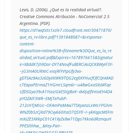
Levis, D. (2006). 
¿Qué es la realidad virtual?
. 
Creative Commons Atribución - NoComercial 2.5 
Argentina. [PDF]. 
https://d1wqtxts1xzle7.cloudfront.net/30471870/
que_es_rv-libre.pdf?1391848087=&response-
content-
disposition=inline%3B+filename%3DQue_es_la_re
alidad_virtual.pdf&Expires=1678976615&Signatur
e=X8ddK7jh9Dor-DY74NovfFuBERCiAsQCK8WyIF3Y-
~jG3mA0URXeC-xiajRlYVtpUfy3vo-
gDTSAz9Ao3z6DyIXiWK9TQG2eg0XYHucfOfCQnMAD
c7EapaPErmaZ1HGmrLSqm6r~u48wGxaSXsMFqe
UfDSGya39cA1YseziGkESVgBoK~dv0jqlfVnIaEH4D4
pYOZAlF3WR~EMjTxPubP-
212cHTjMiUc~OFAmPaM4w7TSKyanzLxWo1PGhm
WNZ0b5zCjKd79Cvy660ItaO7QSYll~I~ykKqpcMEFm
mXsZE3XKkpC01C41XyZx8w71Dgo7Kko6dRzmquH
PPESlthhw__&Key-Pair-
Id=APKAJLOHF5GGSLRBV4ZA