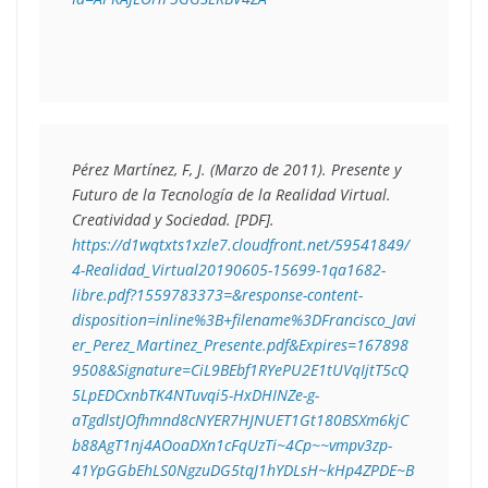
Pérez Martínez, F, J. (Marzo de 2011). 
Presente y 
Futuro de la Tecnología de la Realidad Virtual
. 
Creatividad y Sociedad. [PDF]. 
https://d1wqtxts1xzle7.cloudfront.net/59541849/
4-Realidad_Virtual20190605-15699-1qa1682-
libre.pdf?1559783373=&response-content-
disposition=inline%3B+filename%3DFrancisco_Javi
er_Perez_Martinez_Presente.pdf&Expires=167898
9508&Signature=CiL9BEbf1RYePU2E1tUVqIjtT5cQ
5LpEDCxnbTK4NTuvqi5-HxDHINZe-g-
aTgdlstJOfhmnd8cNYER7HJNUET1Gt180BSXm6kjC
b88AgT1nj4AOoaDXn1cFqUzTi~4Cp~~vmpv3zp-
41YpGGbEhLS0NgzuDG5tqJ1hYDLsH~kHp4ZPDE~B