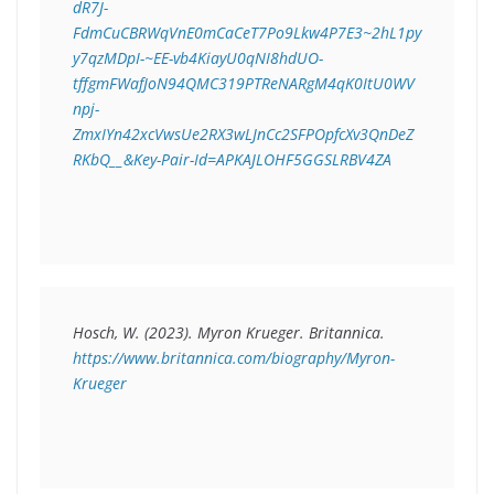
dR7J-
FdmCuCBRWqVnE0mCaCeT7Po9Lkw4P7E3~2hL1py
y7qzMDpI-~EE-vb4KiayU0qNI8hdUO-
tffgmFWafJoN94QMC319PTReNARgM4qK0ItU0WV
npj-
ZmxIYn42xcVwsUe2RX3wLJnCc2SFPOpfcXv3QnDeZ
RKbQ__&Key-Pair-Id=APKAJLOHF5GGSLRBV4ZA
Hosch, W. (2023).
 Myron Krueger
. Britannica. 
https://www.britannica.com/biography/Myron-
Krueger