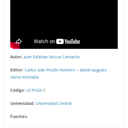
Autor:
Juan Esteban Nocua Camacho
Editor:
Carlos Iván Pinzón Romero
–
daniel augusto
sierra montaña
Código:
UCPSG6
-1
Universidad:
Universidad Central
Fuentes: