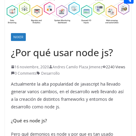
t
n
a
g
e
e
C
e
i
e
d
r
o
r
l
r
d
m
e
i
p
NIIXER
s
t
a
¿Por qué usar node js?
t
r
t
16 noviembre, 2020
Andres Camilo Plaza Jimenez
2240 Views
0 Comments
Desarrollo
i
Actualmente la alta popularidad de javascript ha llevado
r
generar varios cambios, en el desarrollo web llevando así
a la creación de distintos frameworks y entornos de
desarrollo como node js.
¿Qué es node js?
Pero qué demonios es node y por que es tan usado