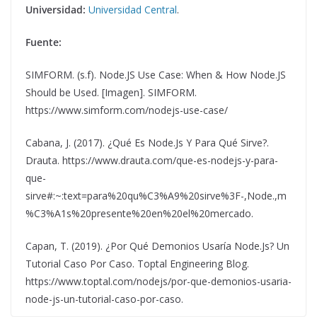
Universidad:
Universidad Central
.
Fuente:
SIMFORM. (s.f). Node.JS Use Case: When & How Node.JS
Should be Used. [Imagen]. SIMFORM.
https://www.simform.com/nodejs-use-case/
Cabana, J. (2017). ¿Qué Es Node.Js Y Para Qué Sirve?.
Drauta. https://www.drauta.com/que-es-nodejs-y-para-
que-
sirve#:~:text=para%20qu%C3%A9%20sirve%3F-,Node.,m
%C3%A1s%20presente%20en%20el%20mercado.
Capan, T. (2019). ¿Por Qué Demonios Usaría Node.Js? Un
Tutorial Caso Por Caso. Toptal Engineering Blog.
https://www.toptal.com/nodejs/por-que-demonios-usaria-
node-js-un-tutorial-caso-por-caso.