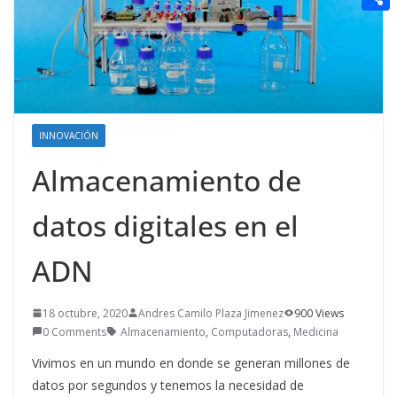
t
n
a
g
e
e
C
e
i
e
d
r
o
r
l
r
d
m
e
i
p
s
t
a
INNOVACIÓN
t
r
Almacenamiento de
t
datos digitales en el
i
r
ADN
18 octubre, 2020
Andres Camilo Plaza Jimenez
900 Views
0 Comments
Almacenamiento
,
Computadoras
,
Medicina
Vivimos en un mundo en donde se generan millones de
datos por segundos y tenemos la necesidad de