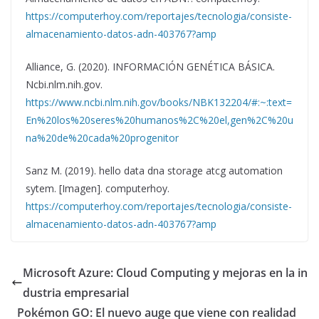
https://computerhoy.com/reportajes/tecnologia/consiste-
almacenamiento-datos-adn-403767?amp
Alliance, G. (2020). INFORMACIÓN GENÉTICA BÁSICA.
Ncbi.nlm.nih.gov.
https://www.ncbi.nlm.nih.gov/books/NBK132204/#:~:text=
En%20los%20seres%20humanos%2C%20el,gen%2C%20u
na%20de%20cada%20progenitor
Sanz M. (2019). hello data dna storage atcg automation
sytem. [Imagen]. computerhoy.
https://computerhoy.com/reportajes/tecnologia/consiste-
almacenamiento-datos-adn-403767?amp
Microsoft Azure: Cloud Computing y mejoras en la in
dustria empresarial
Pokémon GO: El nuevo auge que viene con realidad