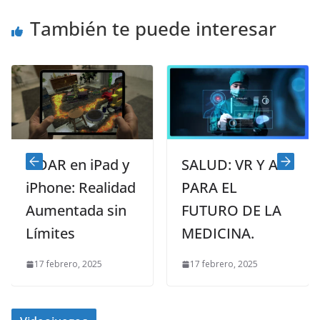
También te puede interesar
LiDAR en iPad y
SALUD: VR Y AR
A
iPhone: Realidad
PARA EL
r
Aumentada sin
FUTURO DE LA
a
Límites
MEDICINA.
r
17 febrero, 2025
17 febrero, 2025