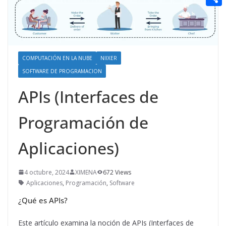
t
n
a
g
e
e
C
e
i
e
d
r
o
r
l
r
d
m
e
i
COMPUTACIÓN EN LA NUBE
NIIXER
p
s
SOFTWARE DE PROGRAMACION
t
a
t
APIs (Interfaces de
r
t
Programación de
i
Aplicaciones)
r
4 octubre, 2024
XIMENA
672 Views
Aplicaciones
,
Programación
,
Software
¿Qué es APIs?
Este artículo examina la noción de APIs (Interfaces de