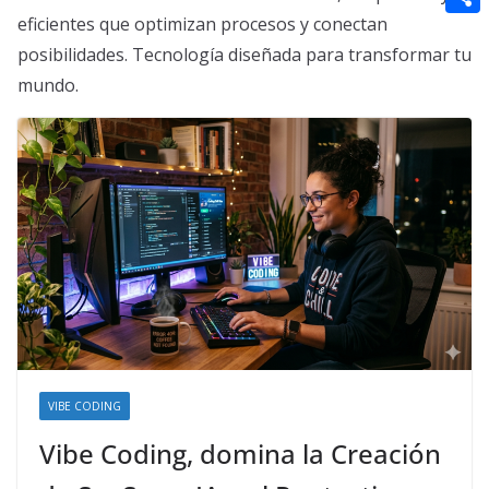
t
n
a
g
e
eficientes que optimizan procesos y conectan
e
C
e
i
posibilidades. Tecnología diseñada para transformar tu
e
d
r
o
r
l
mundo.
r
d
m
e
i
p
s
t
a
t
r
t
i
r
VIBE CODING
Vibe Coding, domina la Creación