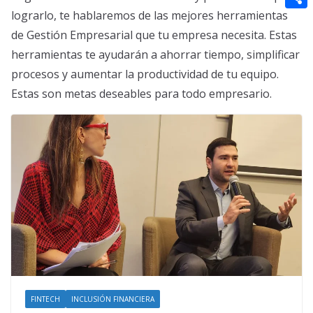
t
n
a
g
e
lograrlo, te hablaremos de las mejores herramientas
e
C
e
i
de Gestión Empresarial que tu empresa necesita. Estas
e
d
r
o
r
l
herramientas te ayudarán a ahorrar tiempo, simplificar
r
d
m
e
procesos y aumentar la productividad de tu equipo.
i
p
s
Estas son metas deseables para todo empresario.
t
a
t
r
t
i
r
FINTECH
INCLUSIÓN FINANCIERA