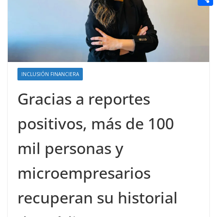
t
n
a
g
e
e
C
e
i
e
d
r
o
r
l
r
d
m
e
i
p
s
t
a
INCLUSIÓN FINANCIERA
t
r
Gracias a reportes
t
positivos, más de 100
i
r
mil personas y
microempresarios
recuperan su historial