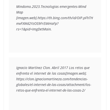
Mindomo.2023.Tecnologias emergentes-Mind 
Map 
[Imagen.web].https://th.bing.com/th/id/OIP.pFhTH
mvFXWd2YzOS9FrEXAHaFp?
rs=1&pid=ImgDetMain.
Ignacio Martínez Clon. Abril 2017 Los retos que 
enfrenta el internet de las cosas[Imagen.web]. 
https://clon.ignaciomartineza.com/tendencias-
globales/el-internet-de-las-cosas/attachment/los-
retos-que-enfrenta-el-internet-de-las-cosas-2/