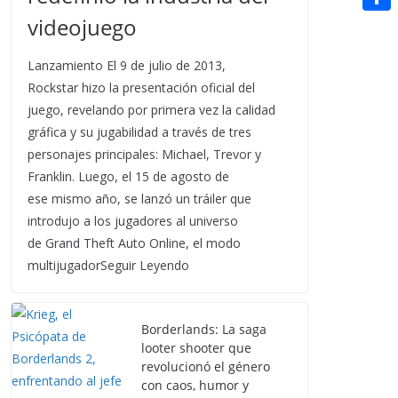
t
n
a
g
e
videojuego
e
C
e
i
e
d
r
o
r
Lanzamiento El 9 de julio de 2013,
l
r
d
m
Rockstar hizo la presentación oficial del
e
i
p
juego, revelando por primera vez la calidad
s
t
gráfica y su jugabilidad a través de tres
a
t
personajes principales: Michael, Trevor y
r
Franklin. Luego, el 15 de agosto de
t
ese mismo año, se lanzó un tráiler que
introdujo a los jugadores al universo
i
de Grand Theft Auto Online, el modo
r
multijugadorSeguir Leyendo
Borderlands: La saga
looter shooter que
revolucionó el género
con caos, humor y