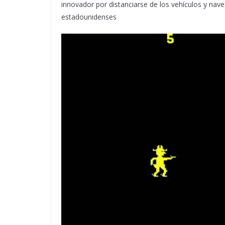
innovador por distanciarse de los vehículos y nav
estadounidenses