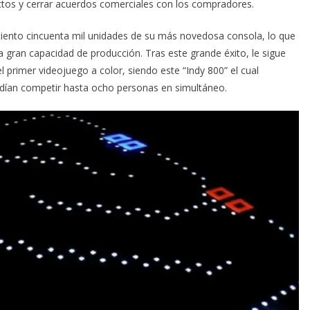
tos y cerrar acuerdos comerciales con los compradores.
on ciento cincuenta mil unidades de su más novedosa consola, lo que
a gran capacidad de producción. Tras este grande éxito, le sigue
l primer videojuego a color, siendo este “Indy 800” el cual
odían competir hasta ocho personas en simultáneo.