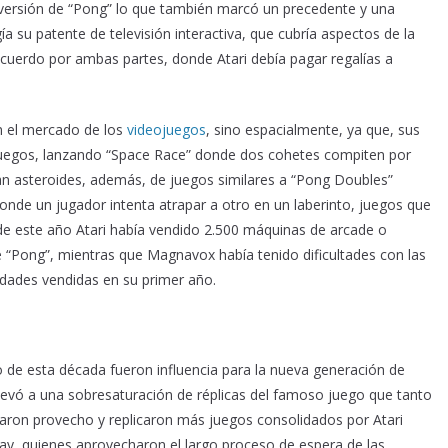
 versión de “Pong” lo que también marcó un precedente y una
 su patente de televisión interactiva, que cubría aspectos de la
n acuerdo por ambas partes, donde Atari debía pagar regalías a
en el mercado de los
videojuegos
, sino espacialmente, ya que, sus
 juegos, lanzando “Space Race” donde dos cohetes compiten por
ivan asteroides, además, de juegos similares a “Pong Doubles”
onde un jugador intenta atrapar a otro en un laberinto, juegos que
s de este año Atari había vendido 2.500 máquinas de arcade o
e “Pong”, mientras que Magnavox había tenido dificultades con las
idades vendidas en su primer año.
 de esta década fueron influencia para la nueva generación de
levó a una sobresaturación de réplicas del famoso juego que tanto
aron provecho y replicaron más juegos consolidados por Atari
, quienes aprovecharon el largo proceso de espera de las