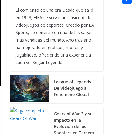
t
n
a
g
e
e
C
El comienzo de una era Desde que salió
e
i
e
d
en 1993, FIFA se volvió un clásico de los
r
o
r
l
r
d
videojuegos de deportes. Creado por EA
m
e
Sports, se convirtió en una de las sagas
i
p
s
más vendidas del mundo. Año tras año,
t
a
ha mejorado en gráficos, modos y
t
jugabilidad, ofreciendo una experiencia
r
cada vezSeguir Leyendo
t
i
League of Legends:
r
De Videojuego a
Fenómeno Global
Gears of War 3 y su
Impacto en la
Evolución de los
Shooters en Tercera