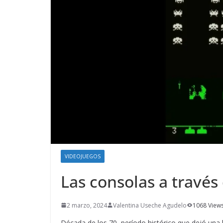
VIDEOJUEGOS
Las consolas a través 
2 marzo, 2024
Valentina Useche Agudelo
1068 View
Década de los 70, período histórico que dejó una