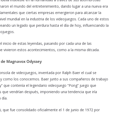
naron el mundo del entretenimiento, dando lugar a una nueva era
damentales que ciertas empresas emergieron para alcanzar la
ivel mundial en la industria de los videojuegos. Cada uno de estos
reando un legado que perdura hasta el día de hoy, influenciando la
eojuegos.
l inicio de estas leyendas, pasando por cada una de las
ue vivieron estos acontecimientos, como a la misma década.
las de Magnavox Odyssey
nsola de videojuegos, inventada por Ralph Baer el cual se
al y como los conocemos. Baer junto a sus compañeros de trabajo
y” que contenía el legendario videojuego “Pong” juego que
as que vendrían después, imponiendo una tendencia que iría
 día.
i, que fue consolidado oficialmente el 1 de junio de 1972 por