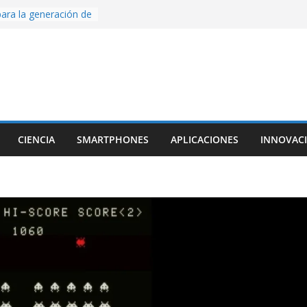
ara la generación de
rse AI
nture, un juego de
 hecho desde cero
os con Inteligencia
o CapCut IA
ada con Unity y
struimos una app
al escanear una
CIENCIA
SMARTPHONES
APLICACIONES
INNOVAC
ige la cámara:
ido cinematográfico
w