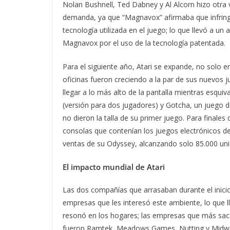
Nolan Bushnell, Ted Dabney y Al Alcorn hizo otra
demanda, ya que “Magnavox” afirmaba que infringía
tecnología utilizada en el juego; lo que llevó a u
Magnavox por el uso de la tecnología patentada.
Para el siguiente año, Atari se expande, no solo 
oficinas fueron creciendo a la par de sus nuevos
llegar a lo más alto de la pantalla mientras esqu
(versión para dos jugadores) y Gotcha, un juego d
no dieron la talla de su primer juego. Para finale
consolas que contenían los juegos electrónicos d
ventas de su Odyssey, alcanzando solo 85.000 un
El impacto mundial de Atari
Las dos compañías que arrasaban durante el inicio
empresas que les interesó este ambiente, lo que l
resonó en los hogares; las empresas que más sac
fueron Ramtek, Meadows Games, Nutting y Midway