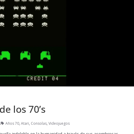
de los 70’s
s
Años 70
,
Atari
,
Consolas
,
Videojuegos
 huella indeleble en la humanidad a través de sus asombrosas