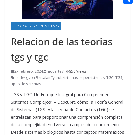
t
n
a
g
e
e
C
e
i
e
d
r
o
r
l
r
d
TEORÍA GENERAL DE SISTEMAS
m
e
i
p
Relacion de las teorias
s
t
a
t
tgs y tgc
r
t
27 febrero, 2024
mduartev1
950 Views
i
Ludwig von Bertalanffy
,
subsistemas
,
supersistemas
,
TGC
,
TGS
,
tipos de sistemas
r
TGS y TGC: Un Enfoque Integral para Comprender
Sistemas Complejos” – Descubre cómo la Teoría General
de Sistemas (TGS) y la Teoría de Conjuntos (TGC) se
entrelazan para proporcionar una comprensión completa
de la complejidad en diversos campos del conocimiento.
Desde sistemas biológicos hasta conceptos matemáticos