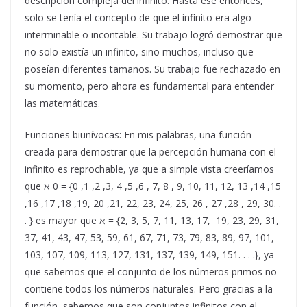
descripción compleja del infinito. Hasta ese entonces,
solo se tenía el concepto de que el infinito era algo
interminable o incontable. Su trabajo logró demostrar que
no solo existía un infinito, sino muchos, incluso que
poseían diferentes tamaños. Su trabajo fue rechazado en
su momento, pero ahora es fundamental para entender
las matemáticas.
Funciones biunívocas: En mis palabras, una función
creada para demostrar que la percepción humana con el
infinito es reprochable, ya que a simple vista creeríamos
que ℵ 0 = {0 ,1 ,2 ,3, 4 ,5 ,6 , 7, 8 , 9, 10, 11, 12, 13 ,14 ,15
,16 ,17 ,18 ,19, 20 ,21, 22, 23, 24, 25, 26 , 27 ,28 , 29, 30. .
. } es mayor que ℵ = {2, 3, 5, 7, 11, 13, 17, 19, 23, 29, 31,
37, 41, 43, 47, 53, 59, 61, 67, 71, 73, 79, 83, 89, 97, 101,
103, 107, 109, 113, 127, 131, 137, 139, 149, 151. . . .}, ya
que sabemos que el conjunto de los números primos no
contiene todos los números naturales. Pero gracias a la
función, sabemos que son conjuntos infinitos con el