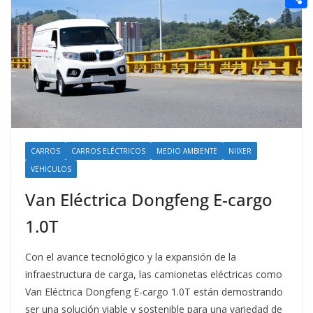
t
n
a
g
e
e
C
e
i
e
d
r
o
r
l
r
d
m
e
i
p
s
t
a
t
r
t
CARROS
CARROS ELÉCTRICOS
MEDIO AMBIENTE
NIIXER
VEHICULOS
i
Van Eléctrica Dongfeng E-cargo
r
1.0T
Con el avance tecnológico y la expansión de la
infraestructura de carga, las camionetas eléctricas como
Van Eléctrica Dongfeng E-cargo 1.0T están demostrando
ser una solución viable y sostenible para una variedad de