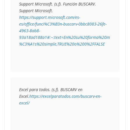
Support Microsoft. (s.f). 
Función BUSCARV
. 
Support Microsoft. 
https://support.microsoft.com/es-
es/office/funci%C3%B3n-buscarv-0bbc8083-26fe-
4963-8ab8-
93a18ad188a1#:~:text=En%20su%20forma%20m
%C3%A1s%20simple,TRUE%20o%200%2FFALSE
Excel para todos. (s.f). 
BUSCARV en 
Excel
.
https://excelparatodos.com/buscarv-en-
excel/