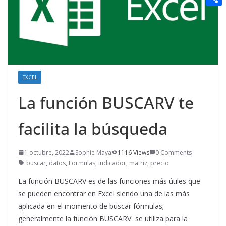
t
n
a
g
e
e
C
e
i
e
d
r
o
r
l
r
d
m
e
i
p
s
t
a
EXCEL
t
r
La función BUSCARV te
t
facilita la búsqueda
i
r
1 octubre, 2022
Sophie Maya
1116 Views
0 Comments
buscar
,
datos
,
Formulas
,
indicador
,
matriz
,
precio
La función BUSCARV es de las funciones más útiles que
se pueden encontrar en Excel siendo una de las más
aplicada en el momento de buscar fórmulas;
generalmente la función BUSCARV se utiliza para la