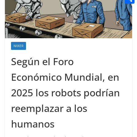
t
n
a
g
e
e
C
e
i
e
d
r
o
r
l
r
d
m
e
i
p
s
t
NIIXER
a
t
r
Según el Foro
t
Económico Mundial, en
i
r
2025 los robots podrían
reemplazar a los
humanos