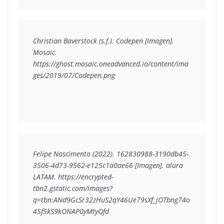
Christian Baverstock (s.f.). Codepen [Imagen]. 
Mosaic. 
https://ghost.mosaic.oneadvanced.io/content/ima
ges/2019/07/Codepen.png
Felipe Nascimento (2022). 162830988-3190db45-
3506-4d73-9562-e125c1a0ae66 [Imagen]. alura 
LATAM. https://encrypted-
tbn2.gstatic.com/images?
q=tbn:ANd9GcSr32zHuS2qY46Ue79sXf_jOTbng74o
45f5kS9kONAP0yMtyQfd