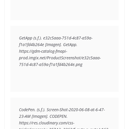
GetApp (s.f.). e32c5aaa-751d-4c87-a59a-
f1a1fd4b264e [Imagen]. GetApp. 

https://gdm-catalog-fmapi-
prod.imgix.net/ProductScreenshot/e32c5aaa-
CodePen. (s.f.). Screen-Shot-2020-06-08-at-6-47-
23-AM [Imagen]. CODEPEN. 
https://res.cloudinary.com/css-