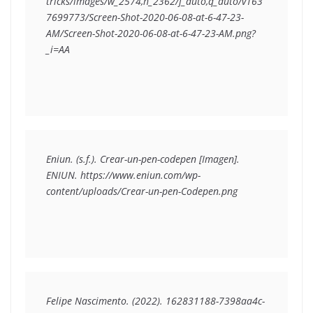
tricks/images/w_2574,h_2362/f_auto,q_auto/v163
7699773/Screen-Shot-2020-06-08-at-6-47-23-
AM/Screen-Shot-2020-06-08-at-6-47-23-AM.png?
_i=AA
Eniun. (s.f.). Crear-un-pen-codepen [Imagen]. 
ENIUN. https://www.eniun.com/wp-
content/uploads/Crear-un-pen-Codepen.png
Felipe Nascimento. (2022). 162831188-7398aa4c-