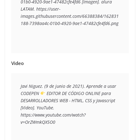
01b0-4920-9ae1-47482cfe4fd6 [Imagen]. alura 
LATAM. https://user-
images.githubusercontent.com/66388384/162831
188-7398aa4c-01b0-4920-9ae1-47482cfe4fd6.png
Video
Javi Niguez. (9 de junio de 2021). Aprende a usar 
CODEPEN 
 EDITOR DE CÓDIGO ONLINE para 
DESARROLLADORES WEB - HTML, CSS y Javascript 
[Video]. YouTube. 
https://www.youtube.com/watch?
v=OrZWmkQX5O0