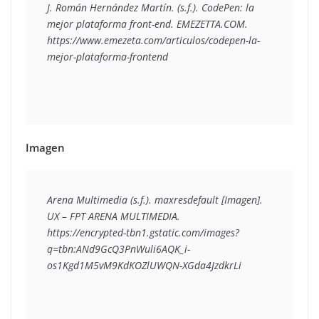
J. Román Hernández Martín. (s.f.). CodePen: la 
mejor plataforma front-end. EMEZETTA.COM. 
https://www.emezeta.com/articulos/codepen-la-
mejor-plataforma-frontend 
Imagen
Arena Multimedia (s.f.). maxresdefault [Imagen]. 
UX – FPT ARENA MULTIMEDIA. 

https://encrypted-tbn1.gstatic.com/images?
q=tbn:ANd9GcQ3PnWuli6AQK_i-