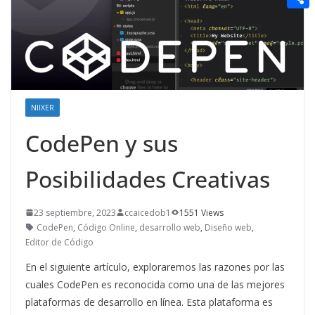
t
n
a
g
e
e
C
e
i
e
d
r
o
r
l
r
d
m
e
i
p
s
t
a
NIIXER
t
r
CodePen y sus
t
Posibilidades Creativas
i
r
23 septiembre, 2023
ccaicedob1
1551 Views
CodePen
,
Código Online
,
desarrollo web
,
Diseño web
,
Editor de Código
En el siguiente artículo, exploraremos las razones por las
cuales CodePen es reconocida como una de las mejores
plataformas de desarrollo en línea. Esta plataforma es