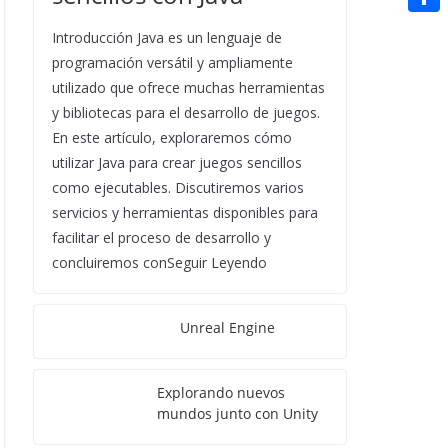
t
n
a
g
e
e
C
e
Introducción Java es un lenguaje de
i
e
d
r
o
programación versátil y ampliamente
r
l
r
d
utilizado que ofrece muchas herramientas
m
e
y bibliotecas para el desarrollo de juegos.
i
p
s
En este artículo, exploraremos cómo
t
a
utilizar Java para crear juegos sencillos
t
r
como ejecutables. Discutiremos varios
servicios y herramientas disponibles para
t
facilitar el proceso de desarrollo y
i
concluiremos conSeguir Leyendo
r
Unreal Engine
Explorando nuevos
mundos junto con Unity