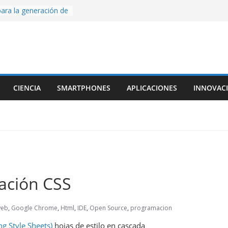
ige la cámara:
ido cinematográfico
w
ara la generación de
rse AI
nture, un juego de
 hecho desde cero
os con Inteligencia
CIENCIA
SMARTPHONES
APLICACIONES
INNOVAC
o CapCut IA
ada con Unity y
struimos una app
al escanear una
mación CSS
web
,
Google Chrome
,
Html
,
IDE
,
Open Source
,
programacion
ng Style Sheets)
hojas de estilo en cascada