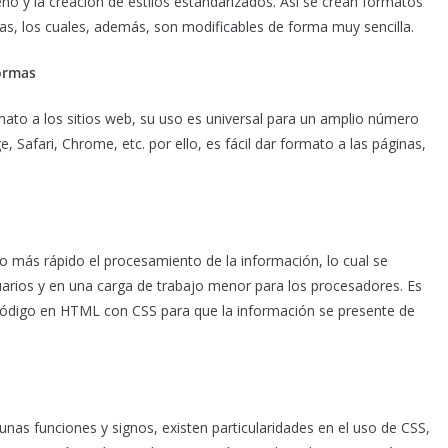
seño y la creación de estilos estandarizados. Así se crean formatos
nas, los cuales, además, son modificables de forma muy sencilla.
formas
ato a los sitios web, su uso es universal para un amplio número
 Safari, Chrome, etc. por ello, es fácil dar formato a las páginas,
ho más rápido el procesamiento de la información, lo cual se
uarios y en una carga de trabajo menor para los procesadores. Es
l código en HTML con CSS para que la información se presente de
unas funciones y signos, existen particularidades en el uso de CSS,