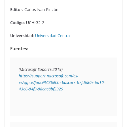
Editor:
Carlos Ivan Pinzón
Código:
UCHIG2-2
Universidad
:
Universidad Central
Fuentes:
https://support.microsoft.com/es-
es/office/funci%C3%B3n-buscarx-b7fd680e-6d10-
43e6-84f9-88eae8bf5929