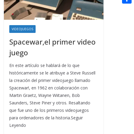
t
n
a
g
e
e
C
e
i
e
d
r
o
r
l
r
d
m
e
VIDEOJUEGOS
i
p
s
Spacewar,el primer video
t
a
t
juego
r
t
En este artículo se hablará de lo que
históricamente se le atribuye a Steve Russell
i
la creación del primer videojuego llamado
r
Spacewar!, en 1962 en colaboración con
Martin Graetz, Wayne Wiitanen, Bob
Saunders, Steve Piner y otros. Resaltando
que fue uno de los primeros videojuegos
para ordenadores de la historia.Seguir
Leyendo