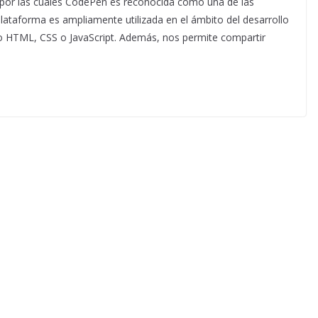
s por las cuales CodePen es reconocida como una de las
plataforma es ampliamente utilizada en el ámbito del desarrollo
igo HTML, CSS o JavaScript. Además, nos permite compartir