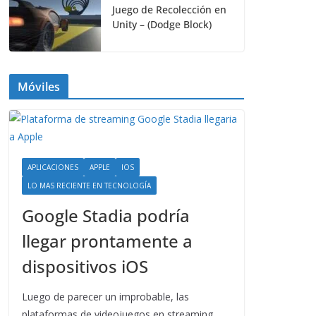
Juego de Recolección en
Unity – (Dodge Block)
Móviles
APLICACIONES
APPLE
IOS
LO MAS RECIENTE EN TECNOLOGÍA
Google Stadia podría
llegar prontamente a
dispositivos iOS
Luego de parecer un improbable, las
plataformas de videojuegos en streaming