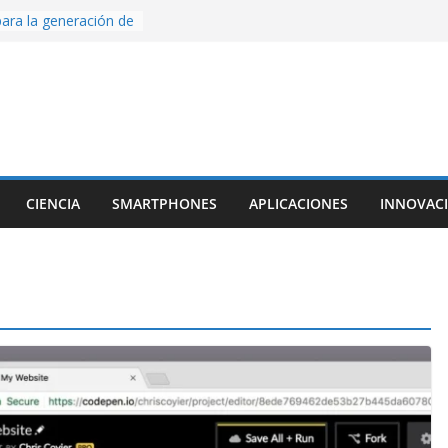
ara la generación de
rse AI
nture, un juego de
 hecho desde cero
os con Inteligencia
o CapCut IA
ada con Unity y
struimos una app
al escanear una
CIENCIA
SMARTPHONES
APLICACIONES
INNOVAC
ige la cámara:
ido cinematográfico
w