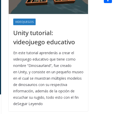
t
n
a
g
e
e
C
e
i
e
d
r
o
r
l
r
d
VIDEOJUEGOS
m
e
i
Unity tutorial:
p
s
t
a
videojuego educativo
t
r
En este tutorial aprenderás a crear el
t
videojuego educativo que tiene como
i
nombre “Dinosaurland”, fue creado
en Unity, y consiste en un pequeño museo
r
en el cual se muestran múltiples modelos
de dinosaurios con su respectiva
información, además de la opción de
escuchar su rugido, todo esto con el fin
deSeguir Leyendo