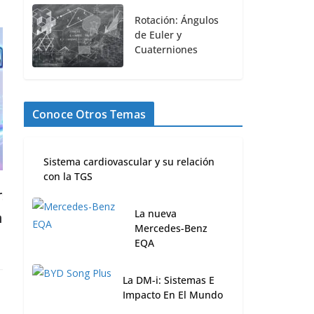
Rotación: Ángulos
de Euler y
Cuaterniones
Conoce Otros Temas
Sistema cardiovascular y su relación
con la TGS
co
Cómo usar Meshy AI para crear
La nueva
modelos 3D
Mercedes-Benz
EQA
23 marzo, 2026
La DM-i: Sistemas E
Impacto En El Mundo