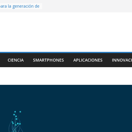
ara la generación de
rse AI
nture, un juego de
 hecho desde cero
os con Inteligencia
o CapCut IA
ada con Unity y
struimos una app
al escanear una
CIENCIA
SMARTPHONES
APLICACIONES
INNOVAC
ige la cámara:
ido cinematográfico
w