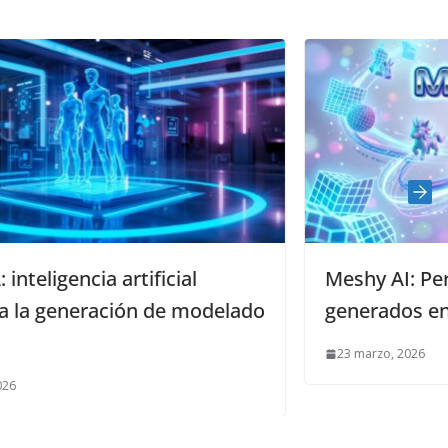
Meshy AI: Personajes del cine clási
odelado
generados en 3D con IA
23 marzo, 2026