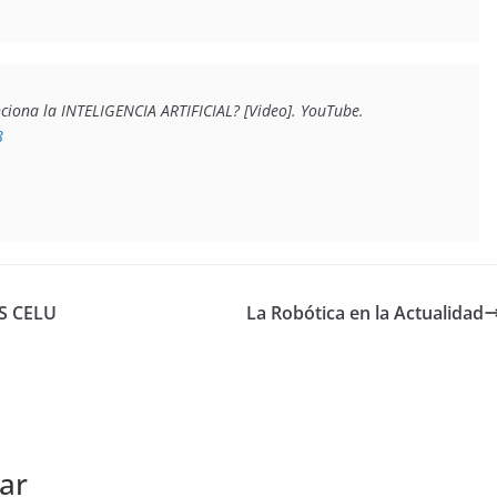
Derivando (2021, 4 agosto). ¿Qué es y cómo funciona la INTELIGENCIA ARTIFICIAL? [Video]. YouTube. 
8
S CELU
La Robótica en la Actualidad
ar