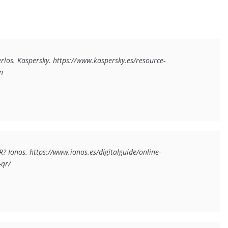
rlos
. Kaspersky. https://www.kaspersky.es/resource-
n
R?
 Ionos. https://www.ionos.es/digitalguide/online-
-qr/