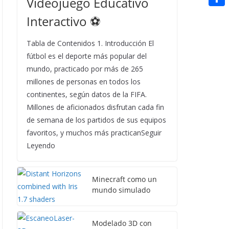
Videojuego Educativo
t
n
a
g
e
e
C
Interactivo ⚽
e
i
e
d
r
o
r
l
r
d
Tabla de Contenidos 1. Introducción El
m
e
fútbol es el deporte más popular del
i
p
s
mundo, practicado por más de 265
t
a
millones de personas en todos los
t
continentes, según datos de la FIFA.
r
Millones de aficionados disfrutan cada fin
t
de semana de los partidos de sus equipos
i
favoritos, y muchos más practicanSeguir
r
Leyendo
Minecraft como un
mundo simulado
Modelado 3D con