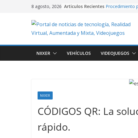
Skip
Articulos Recientes
Procedimiento p
8 agosto, 2026
to
video con PixVe
University Adve
content
plataformas 2D
en Unity.
Creación de vide
Artificial usand
Realidad Aument
NIIXER
VEHÍCULOS
VIDEOJUEGOS
EasyAR: Así con
que cobra vida 
imagen
Cuando la IA dir
creando conten
con Google Flo
NIIXER
CÓDIGOS QR: La solu
rápido.