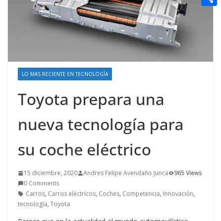
t
n
a
g
e
e
C
e
i
e
d
r
o
r
l
r
d
m
e
i
p
s
t
LO MAS RECIENTE EN TECNOLOGÍA
a
t
r
Toyota prepara una
t
nueva tecnología para
i
r
su coche eléctrico
15 diciembre, 2020
Andres Felipe Avendaño Junca
965 Views
0 Comments
Carros
,
Carros eléctricos
,
Coches
,
Competencia
,
Innovación
,
tecnología
,
Toyota